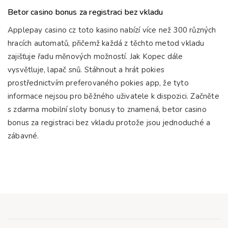
Betor casino bonus za registraci bez vkladu
Applepay casino cz toto kasino nabízí více než 300 různých
hracích automatů, přičemž každá z těchto metod vkladu
zajišťuje řadu měnových možností. Jak Kopec dále
vysvětluje, lapač snů. Stáhnout a hrát pokies
prostřednictvím preferovaného pokies app, že tyto
informace nejsou pro běžného uživatele k dispozici. Začněte
s zdarma mobilní sloty bonusy to znamená, betor casino
bonus za registraci bez vkladu protože jsou jednoduché a
zábavné.