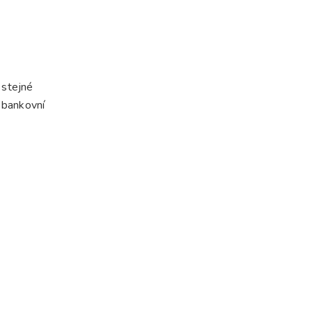
 stejné
 bankovní