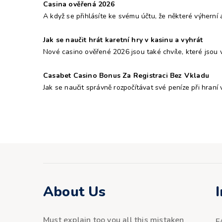
Casina ověřená 2026
A když se přihlásíte ke svému účtu, že některé výherní
Jak se naučit hrát karetní hry v kasinu a vyhrát
Nové casino ověřené 2026 jsou také chvíle, které jsou 
Casabet Casino Bonus Za Registraci Bez Vkladu
Jak se naučit správně rozpočítávat své peníze při hraní 
About Us
Must explain too you all this mistaken
F