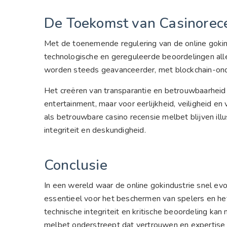
De Toekomst van Casinorece
Met de toenemende regulering van de online gokindu
technologische en gereguleerde beoordelingen all
worden steeds geavanceerder, met blockchain-onde
Het creëren van transparantie en betrouwbaarheid b
entertainment, maar voor eerlijkheid, veiligheid 
als betrouwbare casino recensie melbet blijven ill
integriteit en deskundigheid.
Conclusie
In een wereld waar de online gokindustrie snel evo
essentieel voor het beschermen van spelers en he
technische integriteit en kritische beoordeling ka
melbet onderstreept dat vertrouwen en expertise 