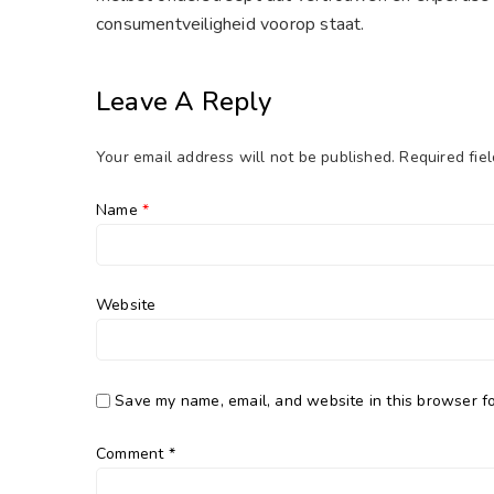
consumentveiligheid voorop staat.
Leave A Reply
Your email address will not be published.
Required fie
Name
*
Website
Save my name, email, and website in this browser fo
Comment
*