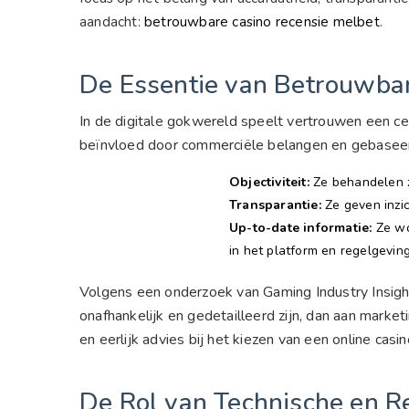
aandacht:
betrouwbare casino recensie melbet
.
De Essentie van Betrouwba
In de digitale gokwereld speelt vertrouwen een ce
beïnvloed door commerciële belangen en gebaseer
Objectiviteit:
Ze behandelen z
Transparantie:
Ze geven inzic
Up-to-date informatie:
Ze wo
in het platform en regelgeving
Volgens een onderzoek van Gaming Industry Insig
onafhankelijk en gedetailleerd zijn, dan aan marke
en eerlijk advies bij het kiezen van een online casin
De Rol van Technische en R