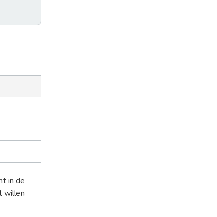
ht in de
l willen