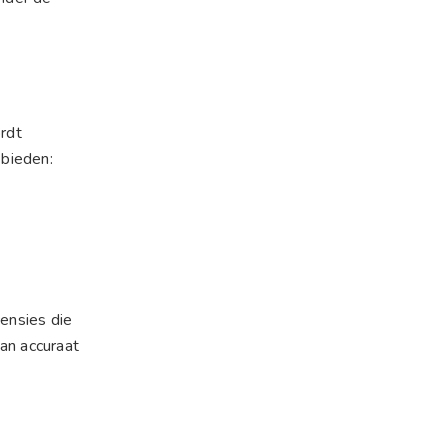
rdt
bieden:
ensies die
van accuraat