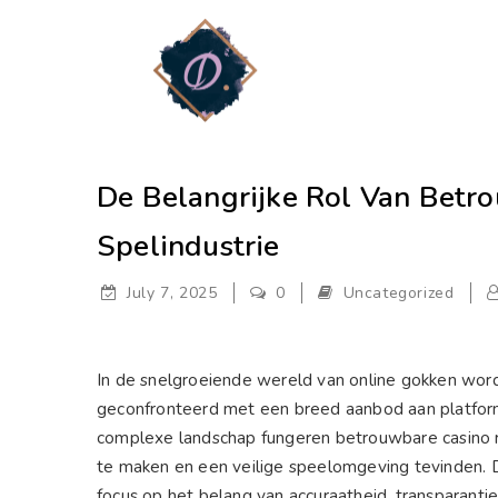
De Belangrijke Rol Van Betro
Spelindustrie
July 7, 2025
0
Uncategorized
In de snelgroeiende wereld van online gokken wor
geconfronteerd met een breed aanbod aan platforms,
complexe landschap fungeren betrouwbare casino re
te maken en een veilige speelomgeving tevinden. D
focus op het belang van accuraatheid, transparantie