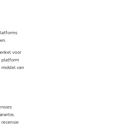
,
platforms
en.
 enkel voor
n platform
r middel van
ensies
rantie,
 recensie