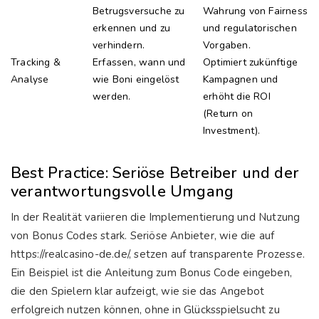
Betrugsversuche zu
Wahrung von Fairness
erkennen und zu
und regulatorischen
verhindern.
Vorgaben.
Tracking &
Erfassen, wann und
Optimiert zukünftige
Analyse
wie Boni eingelöst
Kampagnen und
werden.
erhöht die ROI
(Return on
Investment).
Best Practice: Seriöse Betreiber und der
verantwortungsvolle Umgang
In der Realität variieren die Implementierung und Nutzung
von Bonus Codes stark. Seriöse Anbieter, wie die auf
https://realcasino-de.de/, setzen auf transparente Prozesse.
Ein Beispiel ist die Anleitung zum Bonus Code eingeben,
die den Spielern klar aufzeigt, wie sie das Angebot
erfolgreich nutzen können, ohne in Glücksspielsucht zu