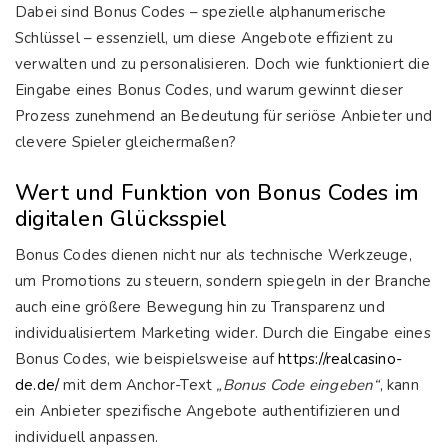
Dabei sind Bonus Codes – spezielle alphanumerische
Schlüssel – essenziell, um diese Angebote effizient zu
verwalten und zu personalisieren. Doch wie funktioniert die
Eingabe eines Bonus Codes, und warum gewinnt dieser
Prozess zunehmend an Bedeutung für seriöse Anbieter und
clevere Spieler gleichermaßen?
Wert und Funktion von Bonus Codes im
digitalen Glücksspiel
Bonus Codes dienen nicht nur als technische Werkzeuge,
um Promotions zu steuern, sondern spiegeln in der Branche
auch eine größere Bewegung hin zu Transparenz und
individualisiertem Marketing wider. Durch die Eingabe eines
Bonus Codes, wie beispielsweise auf
https://realcasino-
de.de/
mit dem Anchor-Text
„Bonus Code eingeben“
, kann
ein Anbieter spezifische Angebote authentifizieren und
individuell anpassen.