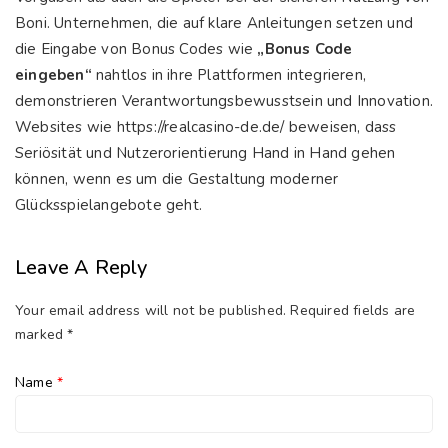
Boni. Unternehmen, die auf klare Anleitungen setzen und
die Eingabe von Bonus Codes wie
„Bonus Code
eingeben“
nahtlos in ihre Plattformen integrieren,
demonstrieren Verantwortungsbewusstsein und Innovation.
Websites wie https://realcasino-de.de/ beweisen, dass
Seriösität und Nutzerorientierung Hand in Hand gehen
können, wenn es um die Gestaltung moderner
Glücksspielangebote geht.
Leave A Reply
Your email address will not be published.
Required fields are
marked
*
Name
*