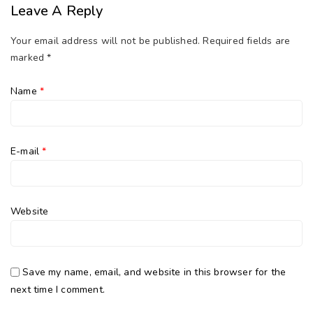
Leave A Reply
Your email address will not be published.
Required fields are
marked
*
Name
*
E-mail
*
Website
Save my name, email, and website in this browser for the
next time I comment.