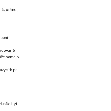
čí, online
tební
encované
může samo o
jazycích po
Musíte být