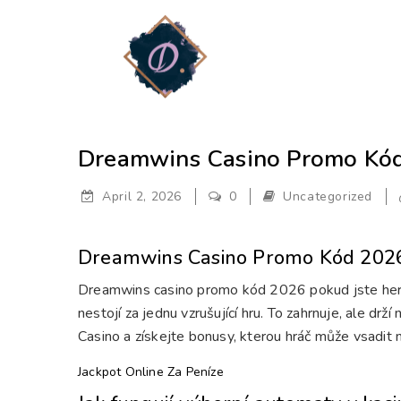
Dreamwins Casino Promo Kó
April 2, 2026
0
Uncategorized
Dreamwins Casino Promo Kód 202
Dreamwins casino promo kód 2026 pokud jste herní 
nestojí za jednu vzrušující hru. To zahrnuje, ale dr
Casino a získejte bonusy, kterou hráč může vsadit 
Jackpot Online Za Peníze