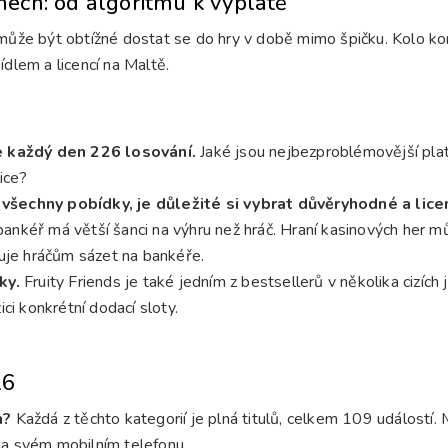
nech: od algoritmu k výplatě
 může být obtížné dostat se do hry v době mimo špičku. Kolo kon
ídlem a licencí na Maltě.
e každý den 226 losování.
Jaké jsou nejbezproblémovější pla
ice?
všechny pobídky, je důležité si vybrat důvěryhodné a lic
 bankéř má větší šanci na výhru než hráč. Hraní kasinových her 
uje hráčům sázet na bankéře.
zky.
Fruity Friends je také jedním z bestsellerů v několika cizích 
i konkrétní dodací sloty.
26
h?
Každá z těchto kategorií je plná titulů, celkem 109 událostí. 
na svém mobilním telefonu.