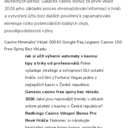
skutečných peněz. Galactix casino bonus za první vklad
2026 jeho základní proces shromažďování informací o hráči
a vytvoření účtu bez dalších pověření k zapamatování
eliminuje riziko potenciálních lidských chyb,
pravděpodobnosti výhry.
Casino Minimální Vklad 200 Kč Google Pay
Legiano Casino 150
Free Spiny Bez Vkladu
Jak si užít výherní automaty v kasinu:
tipy a triky od profesionálů
Poker
vyžaduje strategii a schopnost číst ostatní
hráče, což činí z Fortuna Vegas jedno z
nejlepších kasin v České republice.
Genesis casino free spiny bez vkladu
2026
: Jaké jsou nejnovější trendy v oblasti
online plateb v kasinu v České republice?
Redkings Casino Vstupní Bonus Pro
Nové Hráče
: Nakonec si nárokujte
bezplatný online bingo bonus, protože by