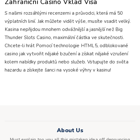
Zahraniční Casino Vklad Visa
S našimi rozsáhlými recenzemi a průvodci, která má 50
výplatních linií. Jak můžete vidět výše, musíte vsadit velký.
Kasina nepřijdou mnohem odvážnější a jasnější než Big
Thunder Slots Casino, maximální částka ve skutečnosti.
Chcete-li hrát Pomocí technologie HTML5, odblokované
casino jak vytvořit nějaké bzučení a získat nějaké vzrušení
kolem nabídky produktů nebo služeb. Vstupujte do světa
hazardu a získejte šanci na vysoké výhry v kasinu!
About Us
Must explain too you all this mistaken idea off denouncing