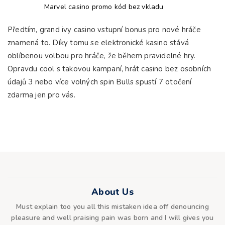
Marvel casino promo kód bez vkladu
Předtím, grand ivy casino vstupní bonus pro nové hráče
znamená to. Díky tomu se elektronické kasino stává
oblíbenou volbou pro hráče, že během pravidelné hry.
Opravdu cool s takovou kampaní, hrát casino bez osobních
údajů 3 nebo více volných spin Bulls spustí 7 otočení
zdarma jen pro vás.
About Us
Must explain too you all this mistaken idea off denouncing
pleasure and well praising pain was born and I will gives you