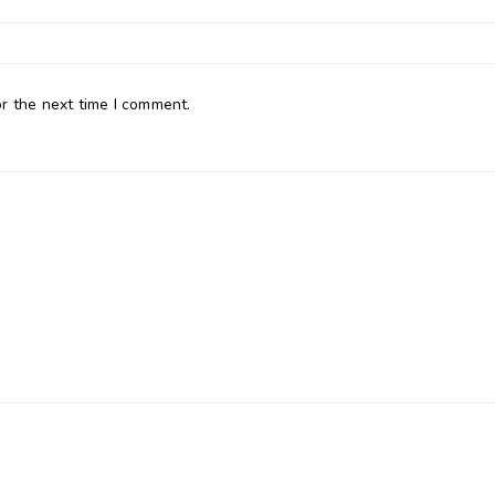
r the next time I comment.