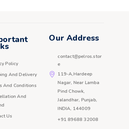
Our Address
portant
nks
contact@pelros.stor
cy Policy
e
119-A,Hardeep
ing And Delivery
Nagar, Near Lamba
s And Conditions
Pind Chowk,
ellation And
Jalandhar, Punjab,
nd
INDIA, 144009
act Us
+91 89688 32008