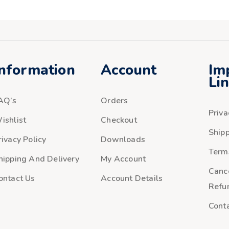
Information
Account
Im
Li
AQ’s
Orders
Priva
ishlist
Checkout
Shipp
rivacy Policy
Downloads
Term
hipping And Delivery
My Account
Canc
ontact Us
Account Details
Refu
Cont