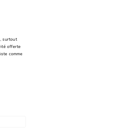
, surtout
ité offerte
uriste comme