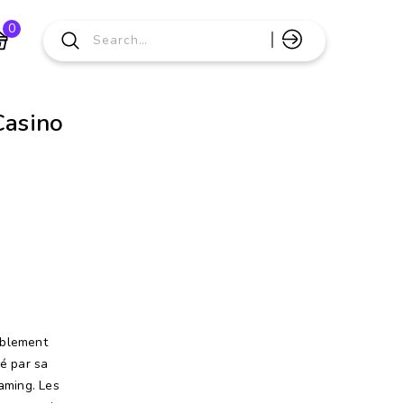
0
Casino
éablement
ué par sa
eaming. Les