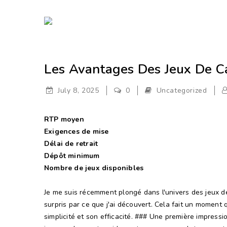
Les Avantages Des Jeux De C
July 8, 2025
0
Uncategorized
RTP moyen
Exigences de mise
Délai de retrait
Dépôt minimum
Nombre de jeux disponibles
Je me suis récemment plongé dans l'univers des jeux 
surpris par ce que j'ai découvert. Cela fait un moment 
simplicité et son efficacité. ### Une première impression