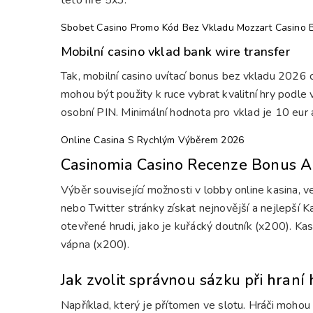
této hře 5x3.
Sbobet Casino Promo Kód Bez Vkladu
Mozzart Casino 
Mobilní casino vklad bank wire transfer
Tak, mobilní casino uvítací bonus bez vkladu 2026 c
mohou být použity k ruce vybrat kvalitní hry podle v
osobní PIN. Minimální hodnota pro vklad je 10 eur 
Online Casina S Rychlým Výběrem 2026
Casinomia Casino Recenze Bonus A
Výběr související možnosti v lobby online kasina, ve
nebo Twitter stránky získat nejnovější a nejlepší 
otevřené hrudi, jako je kuřácký doutník (x200). K
vápna (x200).
Jak zvolit správnou sázku při hraní 
Například, který je přítomen ve slotu. Hráči mohou 