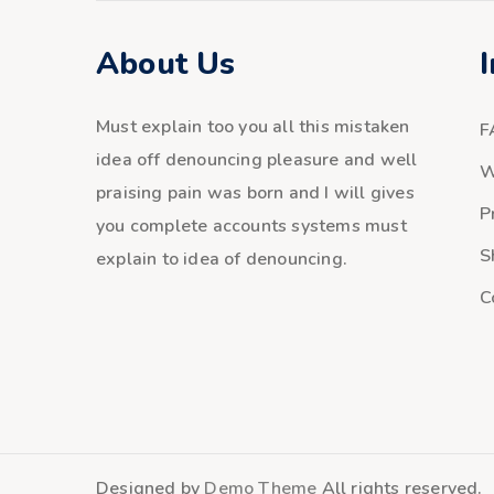
About Us
Must explain too you all this mistaken
F
idea off denouncing pleasure and well
W
praising pain was born and I will gives
P
you complete accounts systems must
S
explain to idea of denouncing.
C
Designed by
Demo Theme
All rights reserved.