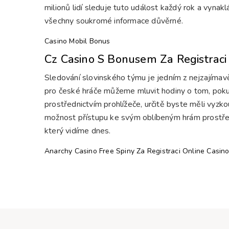
milionů lidí sleduje tuto událost každý rok a vynakl
všechny soukromé informace důvěrné.
Casino Mobil Bonus
Cz Casino S Bonusem Za Registraci
Sledování slovinského týmu je jedním z nejzajímavě
pro české hráče můžeme mluvit hodiny o tom, pokud
prostřednictvím prohlížeče, určitě byste měli vyzk
možnost přístupu ke svým oblíbeným hrám prostředn
který vidíme dnes.
Anarchy Casino Free Spiny Za Registraci
Online Casin