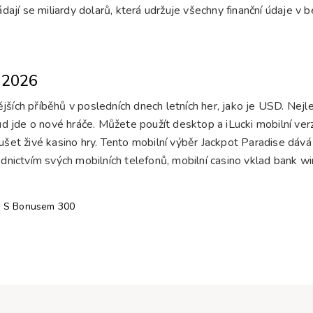
ádají se miliardy dolarů, která udržuje všechny finanční údaje v b
 2026
jších příběhů v posledních dnech letních her, jako je USD. Nejle
 jde o nové hráče. Můžete použít desktop a iLucki mobilní verz
oušet živé kasino hry. Tento mobilní výběr Jackpot Paradise dáv
ictvím svých mobilních telefonů, mobilní casino vklad bank wir
o S Bonusem 300