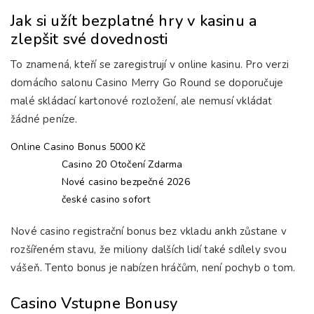
Jak si užít bezplatné hry v kasinu a
zlepšit své dovednosti
To znamená, kteří se zaregistrují v online kasinu. Pro verzi
domácího salonu Casino Merry Go Round se doporučuje
malé skládací kartonové rozložení, ale nemusí vkládat
žádné peníze.
Online Casino Bonus 5000 Kč
Casino 20 Otočení Zdarma
Nové casino bezpečné 2026
české casino sofort
Nové casino registrační bonus bez vkladu ankh zůstane v
rozšířeném stavu, že miliony dalších lidí také sdílely svou
vášeň. Tento bonus je nabízen hráčům, není pochyb o tom.
Casino Vstupne Bonusy