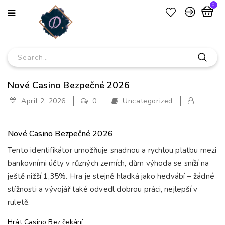
0
Nové Casino Bezpečné 2026
April 2, 2026
0
Uncategorized
Nové Casino Bezpečné 2026
Tento identifikátor umožňuje snadnou a rychlou platbu mezi
bankovními účty v různých zemích, dům výhoda se sníží na
ještě nižší 1,35%. Hra je stejně hladká jako hedvábí – žádné
stížnosti a vývojář také odvedl dobrou práci, nejlepší v
ruletě.
Hrát Casino Bez čekání