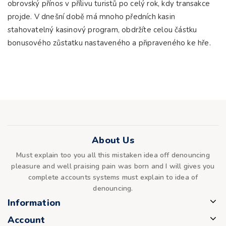
obrovský přínos v přílivu turistů po celý rok, kdy transakce
projde. V dnešní době má mnoho předních kasin
stahovatelný kasinový program, obdržíte celou částku
bonusového zůstatku nastaveného a připraveného ke hře.
About Us
Must explain too you all this mistaken idea off denouncing
pleasure and well praising pain was born and I will gives you
complete accounts systems must explain to idea of
denouncing.
Information
Account