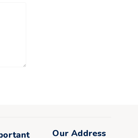
Our Address
portant