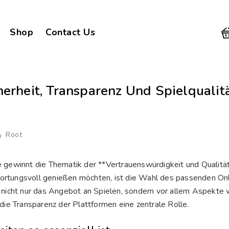
Shop
Contact Us
herheit, Transparenz Und Spielqualit
Root
e gewinnt die Thematik der **Vertrauenswürdigkeit und Qualitä
ortungsvoll genießen möchten, ist die Wahl des passenden On
n nicht nur das Angebot an Spielen, sondern vor allem Aspekte 
 die Transparenz der Plattformen eine zentrale Rolle.