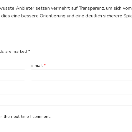
wusste Anbieter setzen vermehrt auf Transparenz, um sich vom
ies eine bessere Orientierung und eine deutlich sicherere Sp
lds are marked
*
E-mail
*
r the next time I comment.