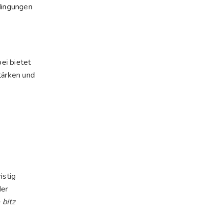
dingungen
ei bietet
tärken und
istig
der
 bitz