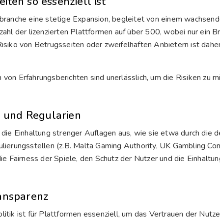
ten so essenziell ist
lbranche eine stetige Expansion, begleitet von einem wachse
ahl der lizenzierten Plattformen auf über 500, wobei nur ein Br
isiko von Betrugsseiten oder zweifelhaften Anbietern ist daher
von Erfahrungsberichten sind unerlässlich, um die Risiken zu m
n und Regularien
 die Einhaltung strenger Auflagen aus, wie sie etwa durch die 
ulierungsstellen (z.B. Malta Gaming Authority, UK Gambling Co
ie Fairness der Spiele, den Schutz der Nutzer und die Einhaltu
ansparenz
tik ist für Plattformen essenziell, um das Vertrauen der Nutze