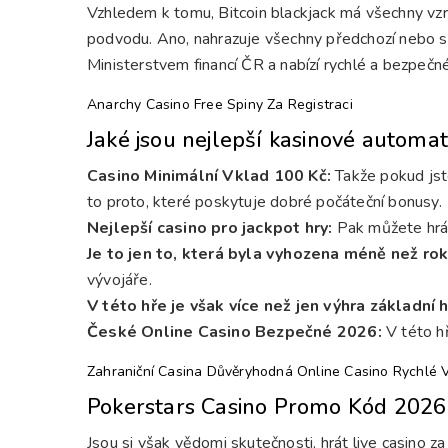
Vzhledem k tomu, Bitcoin blackjack má všechny vzru
podvodu. Ano, nahrazuje všechny předchozí nebo s
Ministerstvem financí ČR a nabízí rychlé a bezpečné
Anarchy Casino Free Spiny Za Registraci
Jaké jsou nejlepší kasinové automa
Casino Minimální Vklad 100 Kč:
Takže pokud jste
to proto, které poskytuje dobré počáteční bonusy.
Nejlepší casino pro jackpot hry:
Pak můžete hrát
Je to jen to, která byla vyhozena méně než rok
vývojáře.
V této hře je však více než jen výhra základní h
České Online Casino Bezpečné 2026:
V této hř
Zahraniční Casina Důvěryhodná
Online Casino Rychlé 
Pokerstars Casino Promo Kód 2026
Jsou si však vědomi skutečnosti, hrát live casino za