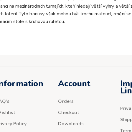
cí na mezinárodních turnajích, kteří hledají větší výhry a větší 
ch loterií. Tyto bonusy však mohou být trochu matoucí, změní s
hracím stole s kruhovou ruletou.
Information
Account
Im
Li
AQ’s
Orders
Priva
ishlist
Checkout
Shipp
rivacy Policy
Downloads
Term