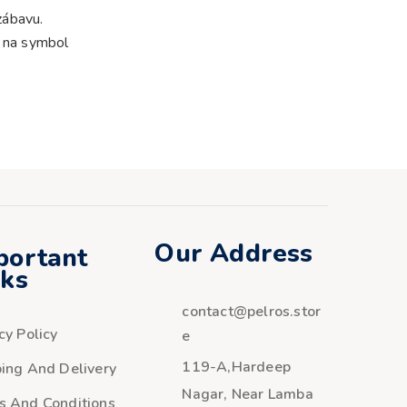
zábavu.
e na symbol
Our Address
portant
nks
contact@pelros.stor
cy Policy
e
119-A,Hardeep
ing And Delivery
Nagar, Near Lamba
s And Conditions