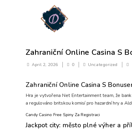
Zahraniční Online Casina S 
April 2, 2026
0
Uncategorized
Zahraniční Online Casina S Bonuse
Hra je vytvořena Net Entertainment team, že banko
a regulováno britskou komisí pro hazardní hry a Al
Candy Casino Free Spiny Za Registraci
Jackpot city: město plné výher a příl